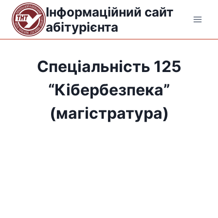
Перейти
Інформаційний сайт
до
абітурієнта
вмісту
Спеціальність 125
“Кібербезпека”
(магістратура)