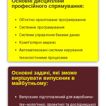
Основні дисципліни
професійного спрямування:
Об’єктно-орієнтоване програмування
Системне програмування
Системи управління базами даних
Комп’ютерні мережі
Автоматизовані системи керування
технологічними процесами
Основні задачі, які зможе
вирішувати випускник в
майбутньому:
Випускник підготовлений для виробничо-
тех¬нологічної, проектної та дослідницької