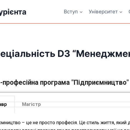
урієнта
Вступ
Університет
еціальність D3 “Менеджме
-професійна програма "Підприємництво"
авр
Магістр
ємництво – це не просто професія. Це стиль життя, який 