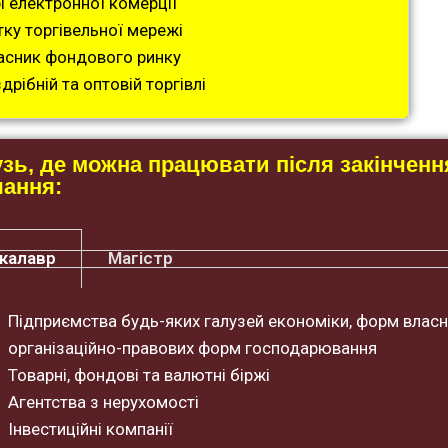
і електронної комерції
ку торгівельної мережі
асник фондового ринку
рібній та оптовій торгівлі
зь, де можна працювати після закінченн
чання:
калавр
Магістр
Підприємства будь-яких галузей економіки, форм власн
організаційно-правових форм господарювання
Товарні, фондові та валютні біржі
Агентства з нерухомості
Інвестиційні компанії