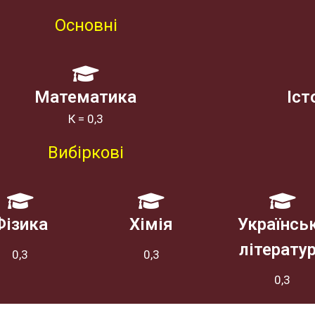
Основні
Математика
Іст
К = 0,3
Вибіркові
Фізика
Хімія
Українсь
літерату
0,3
0,3
0,3