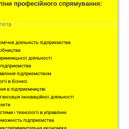
ліни професійного спрямування:
гістр
мічна діяльність підприємства
робництва
примницької діяльності
 підприємства
равління підприємством
гії в бізнесі
ня в підприємництві
ганізація інноваційної діяльності
оекти
теми і технології в управлінні
оможність підприємства
 експериментальна економіка