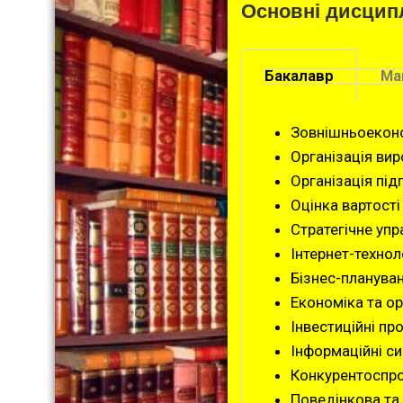
Основні дисцип
Бакалавр
Ма
Зовнішньоеконо
Організація ви
Організація під
Оцінка вартості
Стратегічне уп
Інтернет-техноло
Бізнес-плануван
Економіка та ор
Інвестиційні пр
Інформаційні сис
Конкурентоспр
Поведінкова та