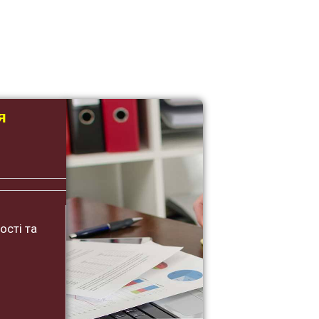
я
ості та