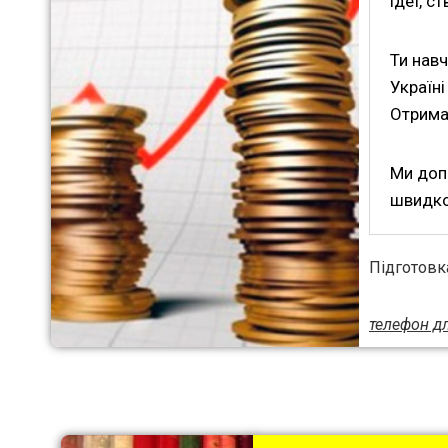
ідеї, с
Ти нав
Україні
Отримає
Ми доп
швидко
Підготовк
телефон д