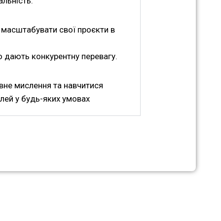
альність.
і масштабувати свої проєкти в
о дають конкурентну перевагу.
вне мислення та навчитися
лей у будь-яких умовах