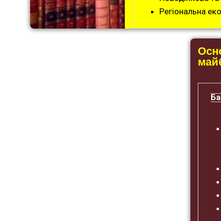
Регіональна ек
Осно
май
Ба