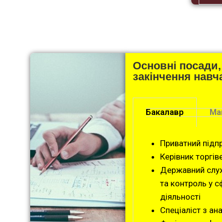
Основні посади,
закінчення навч
Бакалавр
Ма
Приватний підп
Керівник торгі
Державний служ
та контроль у с
діяльності
Спеціаліст з ан