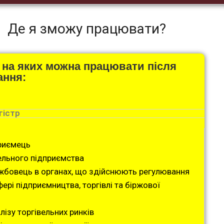
Де я зможу працювати?
 на яких можна працювати після
ання:
гістр
риємець
вельного підприємства
бовець в органах, що здійснюють регулювання
фері підприємництва, торгівлі та біржової
алізу торгівельних ринків