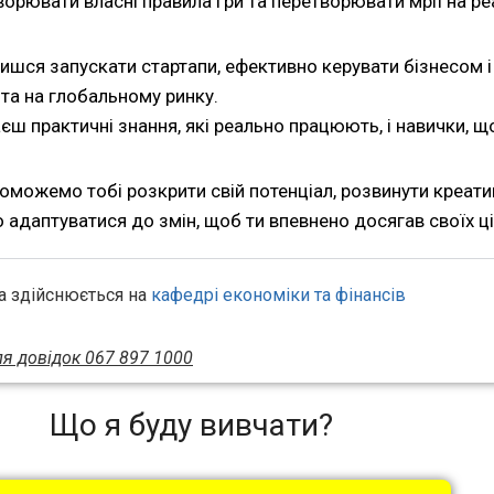
творювати власні правила гри та перетворювати мрії на ре
чишся запускати стартапи, ефективно керувати бізнесом 
 та на глобальному ринку.
ш практичні знання, які реально працюють, і навички, щ
оможемо тобі розкрити свій потенціал, розвинути креати
 адаптуватися до змін, щоб ти впевнено досягав своїх ці
а здійснюється на
кафедрі економіки та фінансів
ля довідок 067 897 1000
Що я буду вивчати?