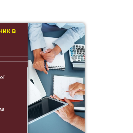
ник в
ої
ва