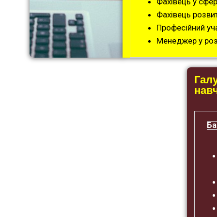
Фахівець у сфер
Фахівець розвит
Професійний уч
Менеджер у розд
Галу
нав
Ба