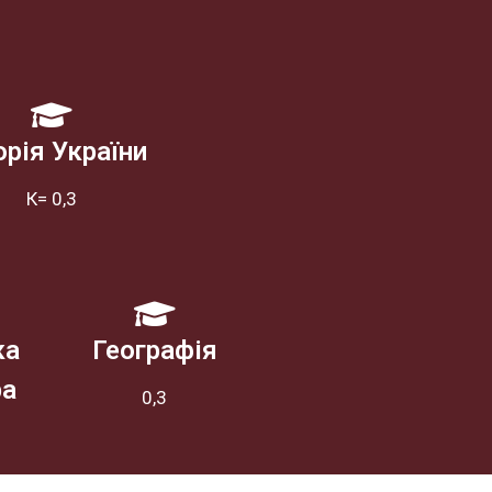
орія України
К= 0,3
ка
Географія
ра
0,3