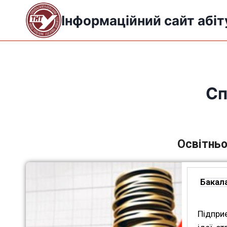
Інформаційний сайт абіт
Сп
Освітньо
Бакал
Підпри