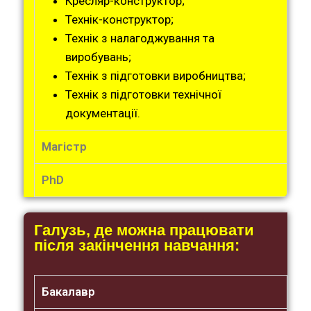
Кресляр-конструктор;
Технік-конструктор;
Технік з налагоджування та
виробувань;
Технік з підготовки виробництва;
Технік з підготовки технічної
документації.
Магістр
PhD
Галузь, де можна працювати
після закінчення навчання:
Бакалавр