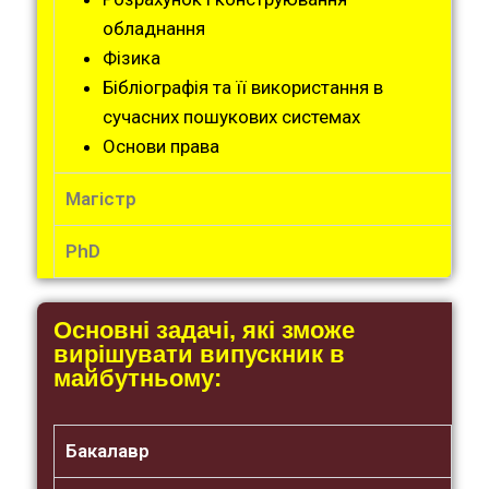
обладнання
Фізика
Бібліографія та її використання в
сучасних пошукових системах
Основи права
Магістр
PhD
Основні задачі, які зможе
вирішувати випускник в
майбутньому:
Бакалавр