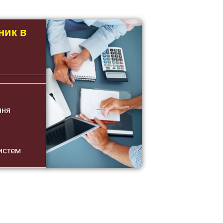
ник в
ння
истем