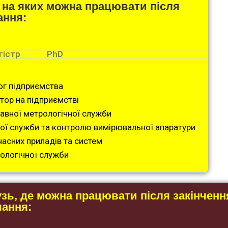
 на яких можна працювати після
ання:
гістр
PhD
ог підприємства
тор на підприємстві
вної метрологічної служби
ної служби та контролю вимірювальної апаратури
часних приладів та систем
ологічної служби
зь, де можна працювати після закінченн
чання: