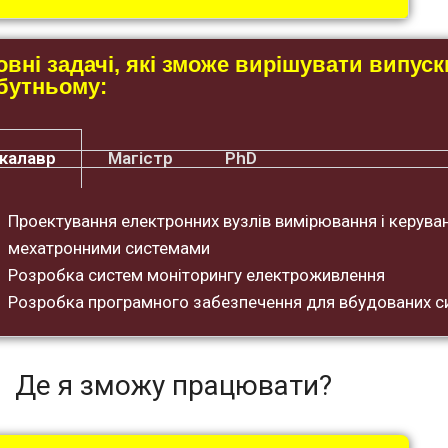
вні задачі, які зможе вирішувати випуск
бутньому:
калавр
Магістр
PhD
Проектування електронних вузлів вимірювання і керува
мехатронними системами
Розробка систем моніторингу електроживлення
Розробка програмного забезпечення для вбудованих с
Де я зможу працювати?