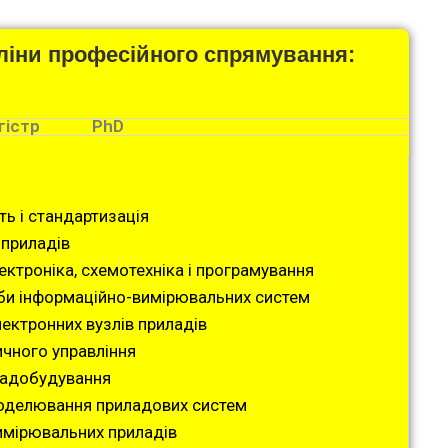
ліни професійного спрямування:
гістр
PhD
ь і стандартизація
приладів
ктроніка, схемотехніка і програмування
би інформаційно-вимірювальних систем
ектронних вузлів приладів
ичного управління
ладобудування
оделювання приладових систем
вимірювальних приладів