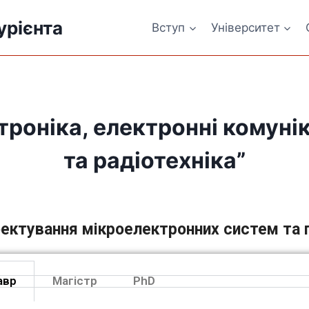
урієнта
Вступ
Університет
троніка, електронні комуні
та радіотехніка”
ектування мікроелектронних систем та п
авр
Магістр
PhD